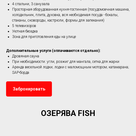
4 спальни, 3 санузала
Просторная оборудованная кухня-гостинная (посудомоечная машина,
холодильник, плита, духовка, вся необходимая посуда - бокалы,
стаканы, сковороды, кастрюли, формы для запекания)
5 телевизоров
Уютная беседка
Зона для приготовления еды на улице
Дополнительные услуги (оплачиваются отдельно):
Дровяная сауна
При необходимости: угли, розжиг для мангала, сетка для жарки
Аренда весельной лодки; лодки с маломощным мотором; катамарана;
SAP-борда
Забронировать
ОЗЕРЯВА FISH