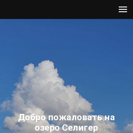
Добро пожаловать на
озеро Селигер